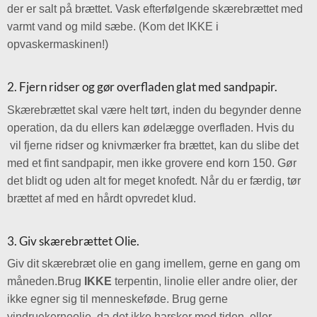
der er salt på brættet. Vask efterfølgende skærebrættet med
varmt vand og mild sæbe. (Kom det IKKE i
opvaskermaskinen!)
2. Fjern ridser og gør overfladen glat med sandpapir.
Skærebrættet skal være helt tørt, inden du begynder denne
operation, da du ellers kan ødelægge overfladen. Hvis du
vil fjerne ridser og knivmærker fra brættet, kan du slibe det
med et fint sandpapir, men ikke grovere end korn 150. Gør
det blidt og uden alt for meget knofedt. Når du er færdig, tør
brættet af med en hårdt opvredet klud.
3. Giv skærebrættet Olie.
Giv dit skærebræt olie en gang imellem, gerne en gang om
måneden.Brug
IKKE
terpentin, linolie eller andre olier, der
ikke egner sig til menneskeføde. Brug gerne
vindruekerneolie, da det ikke harsker med tiden, eller