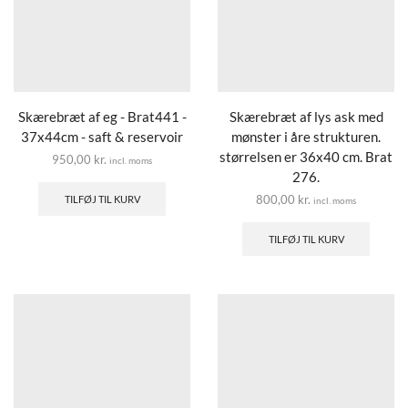
Skærebræt af eg - Brat441 -
Skærebræt af lys ask med
37x44cm - saft & reservoir
mønster i åre strukturen.
størrelsen er 36x40 cm. Brat
950,00
kr.
incl. moms
276.
800,00
kr.
TILFØJ TIL KURV
incl. moms
TILFØJ TIL KURV