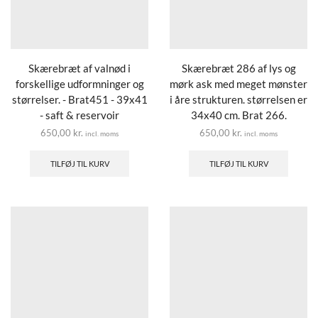
Skærebræt af valnød i
Skærebræt 286 af lys og
forskellige udformninger og
mørk ask med meget mønster
størrelser. - Brat451 - 39x41
i åre strukturen. størrelsen er
- saft & reservoir
34x40 cm. Brat 266.
650,00
kr.
650,00
kr.
incl. moms
incl. moms
TILFØJ TIL KURV
TILFØJ TIL KURV