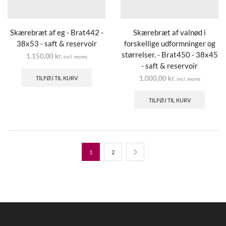
Skærebræt af eg - Brat442 -
Skærebræt af valnød i
38x53 - saft & reservoir
forskellige udformninger og
størrelser. - Brat450 - 38x45
1.150,00
kr.
incl. moms
- saft & reservoir
1.000,00
kr.
TILFØJ TIL KURV
incl. moms
TILFØJ TIL KURV
1
2