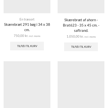
En træsort
Skærebræt af ahorn -
Skærebræt 291 bøg i 34 x 38
Brat623 - 35 x 45 cm. -
cm.
saftrand.
750,00
kr.
incl. moms
1.050,00
kr.
incl. moms
TILFØJ TIL KURV
TILFØJ TIL KURV