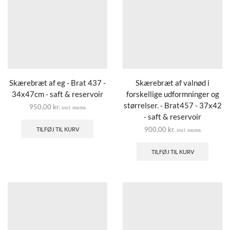
Skærebræt af eg - Brat 437 -
Skærebræt af valnød i
34x47cm - saft & reservoir
forskellige udformninger og
størrelser. - Brat457 - 37x42
950,00
kr.
incl. moms
- saft & reservoir
900,00
kr.
TILFØJ TIL KURV
incl. moms
TILFØJ TIL KURV