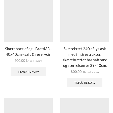
Skærebræt af eg - Brat433 -
Skærebræt 240 af lys ask
40x40cm - saft & reservoir
med fin årestruktur.
skærebrættet har saftrand
900,00
kr.
incl. moms
og størrelsen er 39x40cm.
800,00
kr.
TILFØJ TIL KURV
incl. moms
TILFØJ TIL KURV