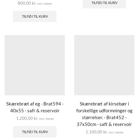
800,00
kr.
TILFØJ TIL KURV
incl. moms
TILFØJ TIL KURV
Skærebræt af eg - Brat594 -
Skærebræt af kirsebær i
40x55 - safr & reservoir
forskellige udformninger og
størrelser. - Brat452 -
1.200,00
kr.
incl. moms
37x50cm - saft & reservoir
1.100,00
kr.
TILFØJ TIL KURV
incl. moms