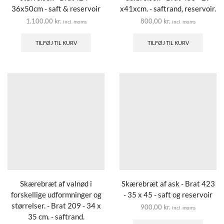
36x50cm - saft & reservoir
x41xcm. - saftrand, reservoir.
1.100,00
kr.
800,00
kr.
incl. moms
incl. moms
TILFØJ TIL KURV
TILFØJ TIL KURV
Skærebræt af valnød i
Skærebræt af ask - Brat 423
forskellige udformninger og
- 35 x 45 - saft og reservoir
størrelser. - Brat 209 - 34 x
900,00
kr.
incl. moms
35 cm. - saftrand.