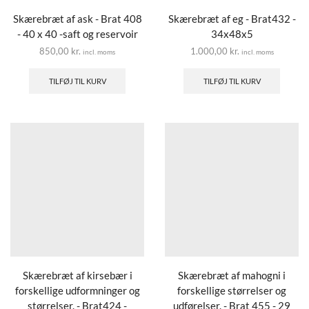
Skærebræt af ask - Brat 408
Skærebræt af eg - Brat432 -
- 40 x 40 -saft og reservoir
34x48x5
850,00
kr.
1.000,00
kr.
incl. moms
incl. moms
TILFØJ TIL KURV
TILFØJ TIL KURV
Skærebræt af kirsebær i
Skærebræt af mahogni i
forskellige udformninger og
forskellige størrelser og
størrelser. - Brat424 -
udførelser. - Brat 455 - 29