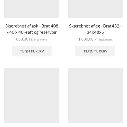
Skærebræt af ask - Brat 408
Skærebræt af eg - Brat432 -
- 40 x 40 -saft og reservoir
34x48x5
850,00
kr.
1.000,00
kr.
incl. moms
incl. moms
TILFØJ TIL KURV
TILFØJ TIL KURV