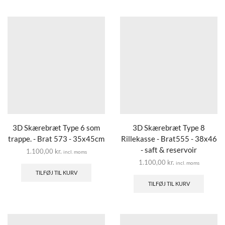
3D Skærebræt Type 6 som
3D Skærebræt Type 8
trappe. - Brat 573 - 35x45cm
Rillekasse - Brat555 - 38x46
- saft & reservoir
1.100,00
kr.
incl. moms
1.100,00
kr.
incl. moms
TILFØJ TIL KURV
TILFØJ TIL KURV