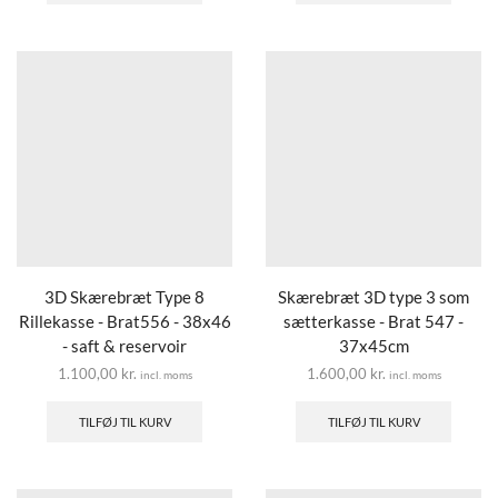
3D Skærebræt Type 8
Skærebræt 3D type 3 som
Rillekasse - Brat556 - 38x46
sætterkasse - Brat 547 -
- saft & reservoir
37x45cm
1.100,00
kr.
1.600,00
kr.
incl. moms
incl. moms
TILFØJ TIL KURV
TILFØJ TIL KURV