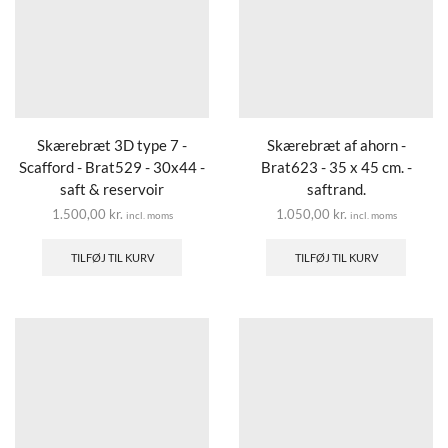
Skærebræt 3D type 7 -
Skærebræt af ahorn -
Scafford - Brat529 - 30x44 -
Brat623 - 35 x 45 cm. -
saft & reservoir
saftrand.
1.500,00
kr.
1.050,00
kr.
incl. moms
incl. moms
TILFØJ TIL KURV
TILFØJ TIL KURV