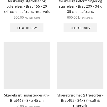
forskellige størrelser og
forskellige udformninger og
udførelser. - Brat 455 - 29
størrelser. - Brat 209 - 34 x
x41xcm. - saftrand, reservoir.
35 cm. - saftrand.
800,00
kr.
800,00
kr.
incl. moms
incl. moms
TILFØJ TIL KURV
TILFØJ TIL KURV
Skærebræt i mønsterdesign -
Skærebræt med 2 træsorter -
Brat463 - 37 x 45 cm
Brat482 - 34x37 - saft &
reservoir
850,00
kr.
incl. moms