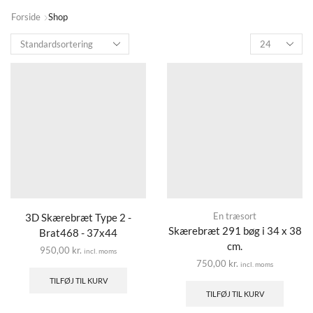
Forside
Shop
En træsort
3D Skærebræt Type 2 -
Skærebræt 291 bøg i 34 x 38
Brat468 - 37x44
cm.
950,00
kr.
incl. moms
750,00
kr.
incl. moms
TILFØJ TIL KURV
TILFØJ TIL KURV