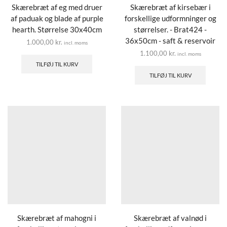
Skærebræt af eg med druer
Skærebræt af kirsebær i
af paduak og blade af purple
forskellige udformninger og
hearth. Størrelse 30x40cm
størrelser. - Brat424 -
36x50cm - saft & reservoir
1.000,00
kr.
incl. moms
1.100,00
kr.
incl. moms
TILFØJ TIL KURV
TILFØJ TIL KURV
Skærebræt af mahogni i
Skærebræt af valnød i