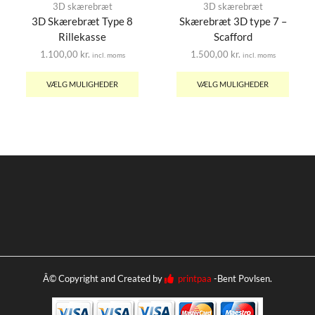
3D skærebræt
3D skærebræt
3D Skærebræt Type 8
Skærebræt 3D type 7 –
Rillekasse
Scafford
1.100,00
kr.
1.500,00
kr.
incl. moms
incl. moms
VÆLG MULIGHEDER
VÆLG MULIGHEDER
Â© Copyright and Created by
printpaa
-Bent Povlsen.