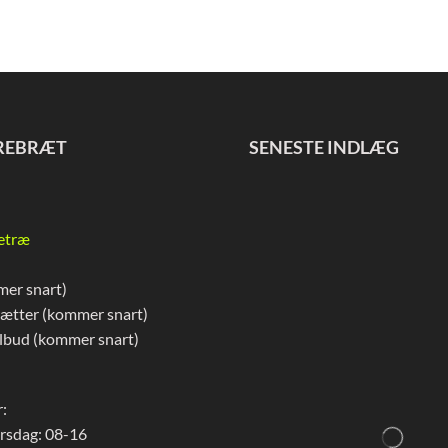
REBRÆT
SENESTE INDLÆG
etræ
mer snart)
rætter (kommer snart)
lbud (kommer snart)
:
rsdag: 08-16