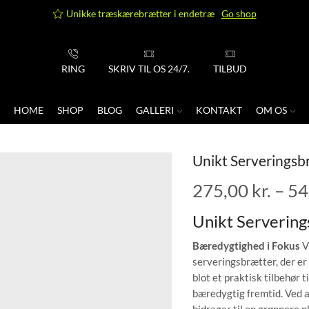
Unikke træskærebrætter i endetræ
Go shop
RING
SKRIV TIL OS 24/7.
TILBUD
HOME
SHOP
BLOG
GALLERI
KONTAKT
OM OS
Unikt Serveringsbr
275,00
kr.
–
54
Unikt Servering
Bæredygtighed i Fokus
V
serveringsbrætter, der er
blot et praktisk tilbehør 
bæredygtig fremtid. Ved a