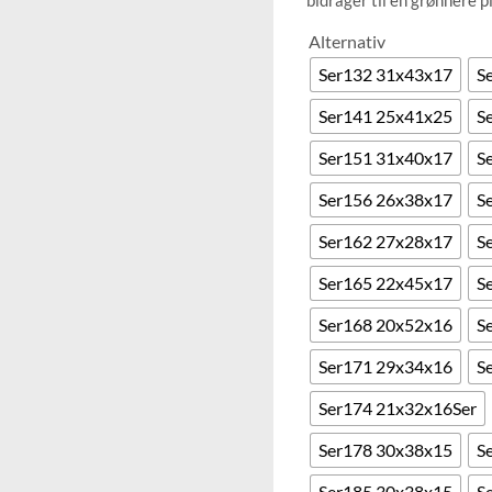
bidrager til en grønnere p
Alternativ
Ser132 31x43x17
S
Ser141 25x41x25
S
Ser151 31x40x17
S
Ser156 26x38x17
S
Ser162 27x28x17
S
Ser165 22x45x17
S
Ser168 20x52x16
S
Ser171 29x34x16
S
Ser174 21x32x16Ser
Ser178 30x38x15
S
Ser185 30x38x15
S