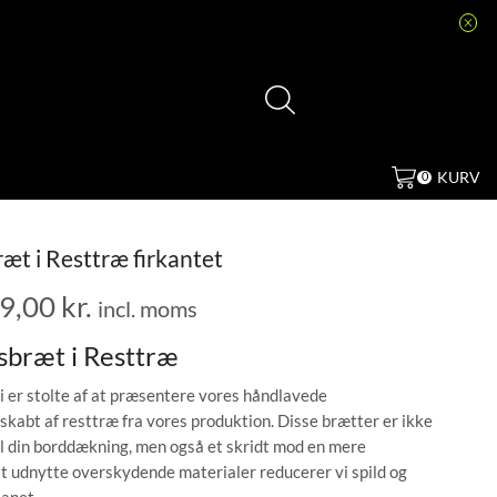
KURV
0
æt i Resttræ firkantet
9,00
kr.
incl. moms
sbræt i Resttræ
i er stolte af at præsentere vores håndlavede
 skabt af resttræ fra vores produktion. Disse brætter er ikke
til din borddækning, men også et skridt mod en mere
t udnytte overskydende materialer reducerer vi spild og