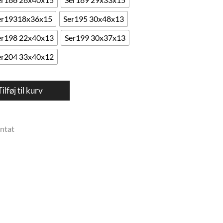
er19318x36x15
Ser195 30x48x13
er198 22x40x13
Ser199 30x37x13
er204 33x40x12
Tilføj til kurv
antat