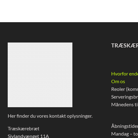
TRÆSKÆ
Hvorfor end
Om os
Reoler (kom
Serveringsb
Månedens ti
Her finder du vores kontakt oplysninger.
Åbningstider
Træskærebræt
Mandag – to
Sivlandvænget 11A