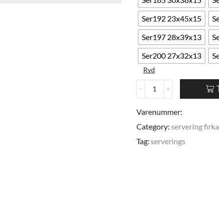
Ser192 23x45x15
S
Ser197 28x39x13
S
Ser200 27x32x13
S
Ryd
Varenummer:
Category:
servering firk
Tag:
serverings