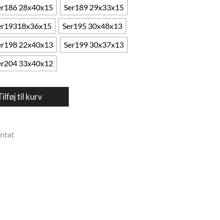
er186 28x40x15
Ser189 29x33x15
er19318x36x15
Ser195 30x48x13
er198 22x40x13
Ser199 30x37x13
er204 33x40x12
Tilføj til kurv
antat