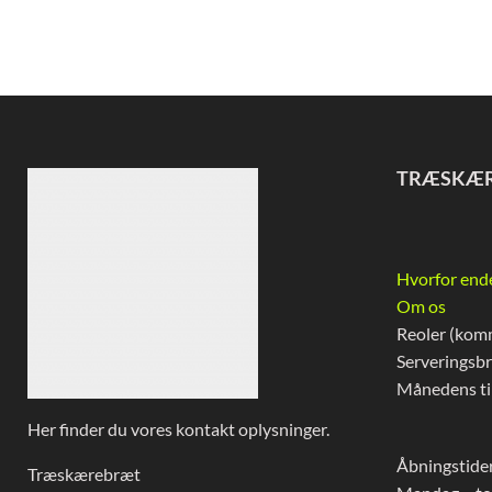
TRÆSKÆ
Hvorfor end
Om os
Reoler (kom
Serveringsb
Månedens ti
Her finder du vores kontakt oplysninger.
Åbningstider
Træskærebræt