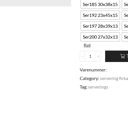
Ser185 30x38x15
S
Ser192 23x45x15
S
Ser197 28x39x13
S
Ser200 27x32x13
S
Ryd
Varenummer:
Category:
servering firk
Tag:
serverings