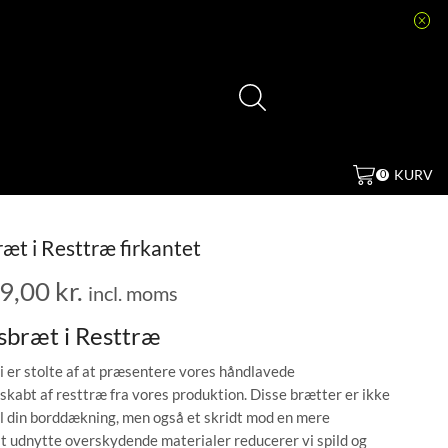
KURV
0
æt i Resttræ firkantet
9,00
kr.
incl. moms
sbræt i Resttræ
i er stolte af at præsentere vores håndlavede
 skabt af resttræ fra vores produktion. Disse brætter er ikke
til din borddækning, men også et skridt mod en mere
t udnytte overskydende materialer reducerer vi spild og