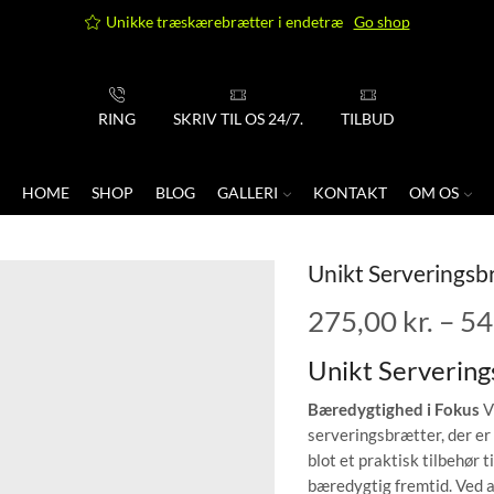
Unikke træskærebrætter i endetræ
Go shop
RING
SKRIV TIL OS 24/7.
TILBUD
HOME
SHOP
BLOG
GALLERI
KONTAKT
OM OS
Unikt Serveringsbr
275,00
kr.
–
54
Unikt Servering
Bæredygtighed i Fokus
V
serveringsbrætter, der er
blot et praktisk tilbehør 
bæredygtig fremtid. Ved a