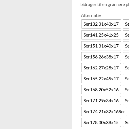
bidrager til en grønnere p
Alternativ
Ser132 31x43x17
S
Ser141 25x41x25
S
Ser151 31x40x17
S
Ser156 26x38x17
S
Ser162 27x28x17
S
Ser165 22x45x17
S
Ser168 20x52x16
S
Ser171 29x34x16
S
Ser174 21x32x16Ser
Ser178 30x38x15
S