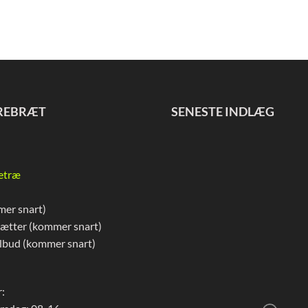
REBRÆT
SENESTE INDLÆG
etræ
mer snart)
rætter (kommer snart)
lbud (kommer snart)
: