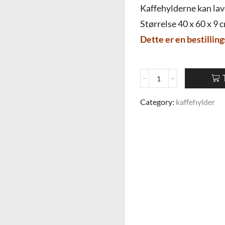
Kaffehylderne kan lave
Størrelse 40 x 60 x 9 
Dette er en bestilling
Category:
kaffehylder