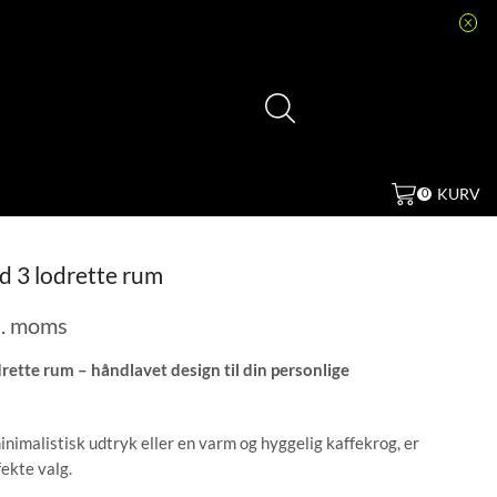
KURV
0
ed 3 lodrette rum
l. moms
drette rum – håndlavet design til din personlige
nimalistisk udtryk eller en varm og hyggelig kaffekrog, er
ekte valg.