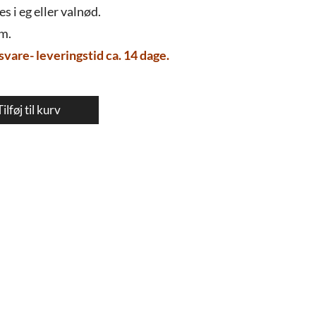
s i eg eller valnød.
cm.
svare- leveringstid ca. 14 dage.
Tilføj til kurv