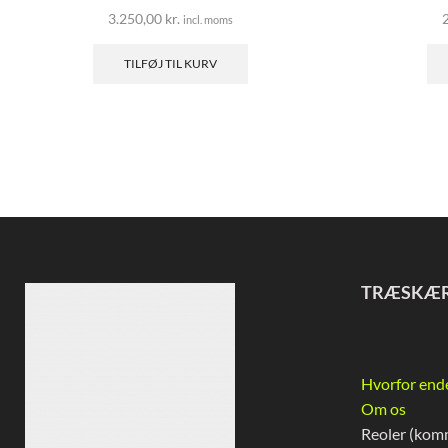
3.250,00
kr.
incl. moms
TILFØJ TIL KURV
TRÆSKÆ
Hvorfor end
Om os
Reoler (kom