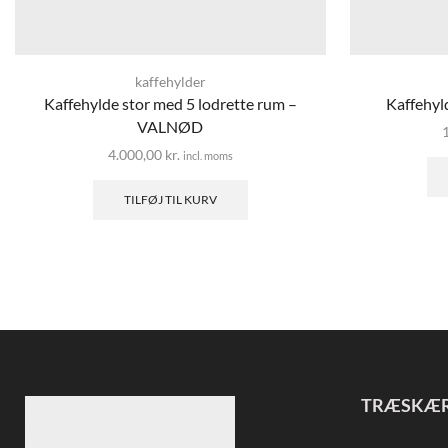
kaffehylder
Kaffehylde stor med 5 lodrette rum –
Kaffehyld
VALNØD
4.000,00
kr.
incl. moms
TILFØJ TIL KURV
TRÆSKÆ