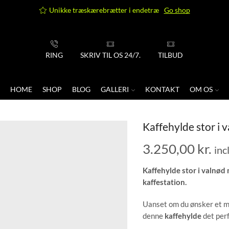
Unikke træskærebrætter i endetræ
Go shop
RING
SKRIV TIL OS 24/7.
TILBUD
HOME
SHOP
BLOG
GALLERI
KONTAKT
OM OS
Kaffehylde stor i 
3.250,00
kr.
inc
Kaffehylde stor i valnød
kaffestation.
Uanset om du ønsker et mi
denne
kaffehylde
det perf