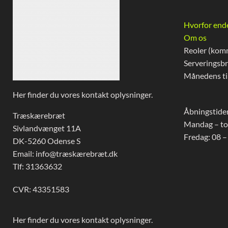
Hvorfor end
Om os
Reoler (kom
Serveringsb
Månedens ti
Her finder du vores kontakt oplysninger.
Åbningstider
Træskærebræt
Mandag – to
Sivlandvænget 11A
Fredag: 08 –
DK-5260 Odense S
Email: info@træskærebræt.dk
Tlf: 31363632
CVR: 43351583
Her finder du vores kontakt oplysninger.