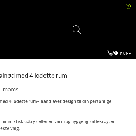
KURV
0
valnød med 4 lodette rum
l. moms
 med 4 lodette rum– håndlavet design til din personlige
nimalistisk udtryk eller en varm og hyggelig kaffekrog, er
ekte valg.