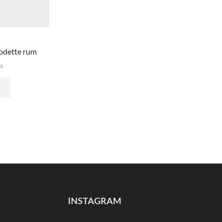
lodette rum
ms
INSTAGRAM