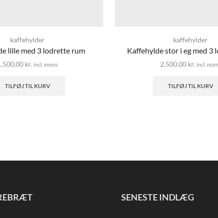
kaffehylder
kaffehylder
e lille med 3 lodrette rum
Kaffehylde stor i eg med 3 
1.500,00
kr.
2.500,00
kr.
incl. moms
incl. mo
TILFØJ TIL KURV
TILFØJ TIL KURV
REBRÆT
SENESTE INDLÆG