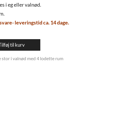
s i eg eller valnød.
cm.
svare- leveringstid ca. 14 dage.
Tilføj til kurv
 stor i valnød med 4 lodette rum