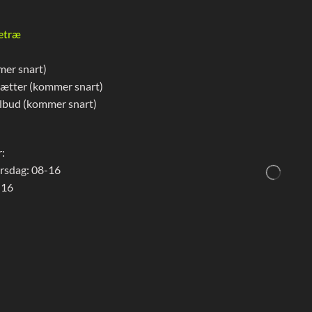
etræ
mer snart)
rætter (kommer snart)
lbud (kommer snart)
:
rsdag: 08-16
 16